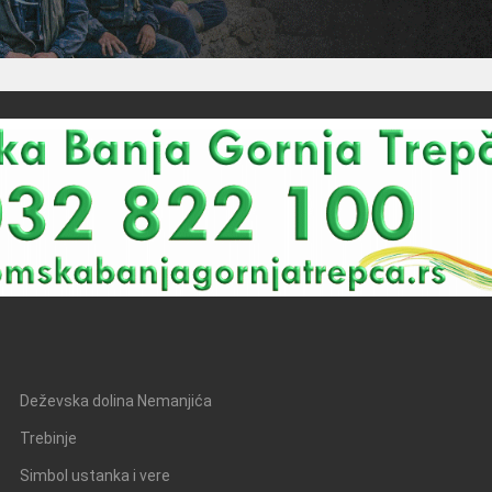
Deževska dolina Nemanjića
Trebinje
Simbol ustanka i vere