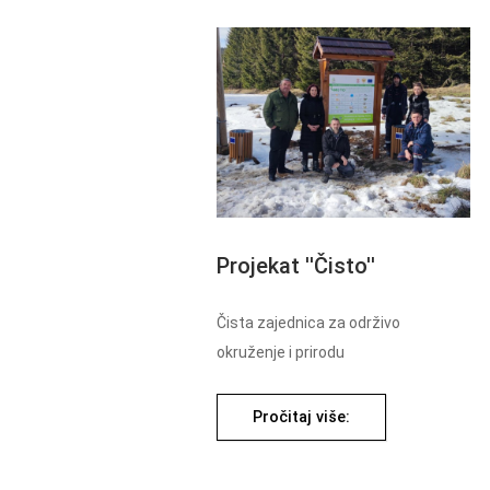
Projekat ''Čisto''
Čista zajednica za održivo
okruženje i prirodu
Pročitaj više: