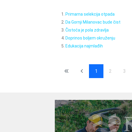
Primarna selekcija otpada
Da Gornji Milanovac bude čist
Čistoća je pola zdravlja
Doprinos boljem okruženju
Edukacija najmlađih
1
2
3