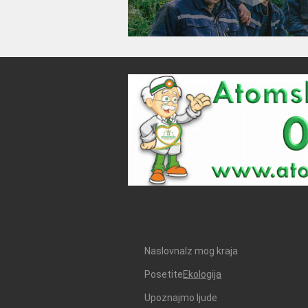
Naslovna
Iz mog kraja
Posetite
Ekologija
Upoznajmo ljude