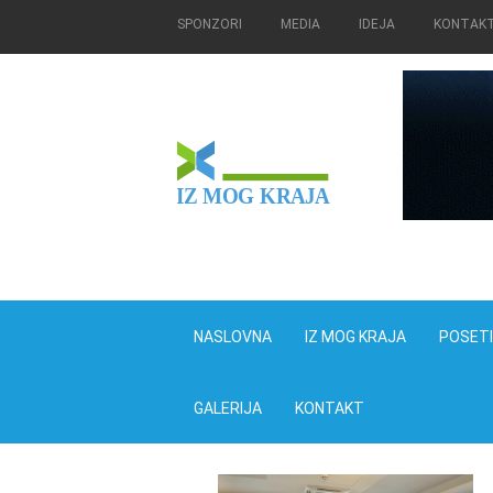
SPONZORI
MEDIA
IDEJA
KONTAK
IZ MOG KRAJA
NASLOVNA
IZ MOG KRAJA
POSET
GALERIJA
KONTAKT