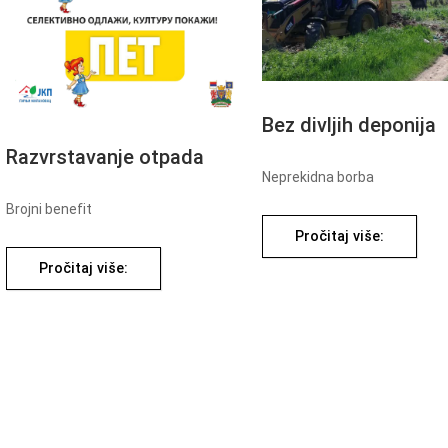
Bez divljih deponija
Razvrstavanje otpada
Neprekidna borba
Brojni benefit
Pročitaj više:
Pročitaj više: