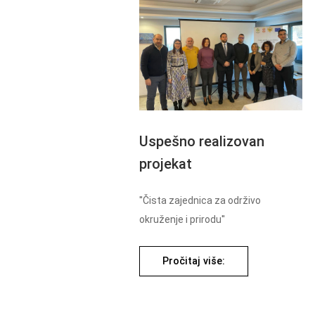
Uspešno realizovan
projekat
''Čista zajednica za održivo
okruženje i prirodu''
Pročitaj više: