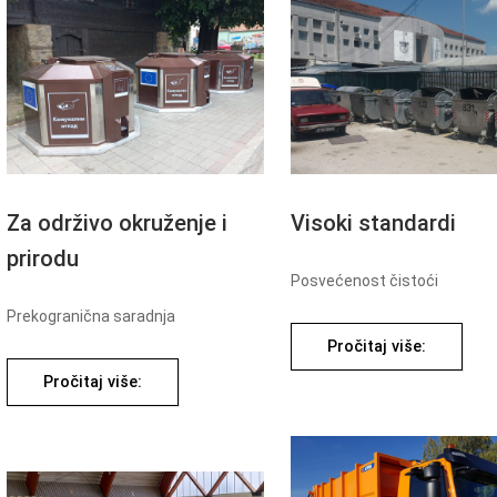
Za održivo okruženje i
Visoki standardi
prirodu
Posvećenost čistoći
Prekogranična saradnja
Pročitaj više:
Pročitaj više: