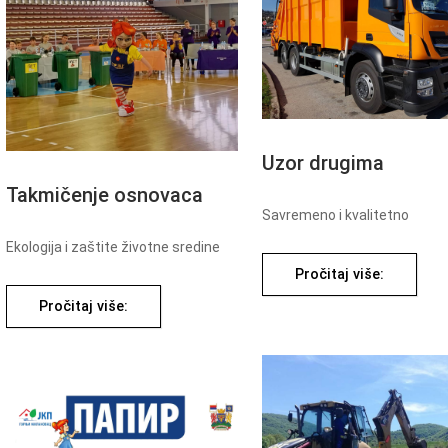
Uzor drugima
Takmičenje osnovaca
Savremeno i kvalitetno
Ekologija i zaštite životne sredine
Pročitaj više:
Pročitaj više: