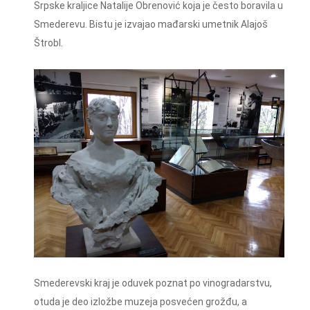
Srpske kraljice Natalije Obrenović koja je često boravila u
Smederevu. Bistu je izvajao mađarski umetnik Alajoš
Štrobl.
Smederevski kraj je oduvek poznat po vinogradarstvu,
otuda je deo izložbe muzeja posvećen grožđu, a