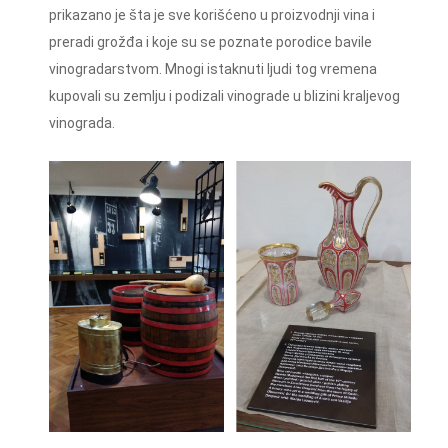
prikazano je šta je sve korišćeno u proizvodnji vina i
preradi grožđa i koje su se poznate porodice bavile
vinogradarstvom. Mnogi istaknuti ljudi tog vremena
kupovali su zemlju i podizali vinograde u blizini kraljevog
vinograda.