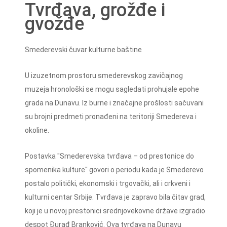
Tvrđava, grožđe i
gvožđe
Smederevski čuvar kulturne baštine
U izuzetnom prostoru smederevskog zavičajnog
muzeja hronološki se mogu sagledati prohujale epohe
grada na Dunavu. Iz burne i značajne prošlosti sačuvani
su brojni predmeti pronađeni na teritoriji Smedereva i
okoline.
Postavka ''Smederevska tvrđava – od prestonice do
spomenika kulture'' govori o periodu kada je Smederevo
postalo politički, ekonomski i trgovački, ali i crkveni i
kulturni centar Srbije. Tvrđava je zapravo bila čitav grad,
koji je u novoj prestonici srednjovekovne države izgradio
despot Đurađ Branković. Ova tvrđava na Dunavu