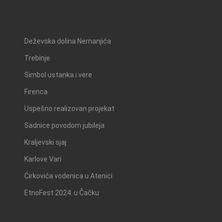
Deževska dolina Nemanjića
Trebinje
Simbol ustanka i vere
Firenca
Uspešno realizovan projekat
Sadnice povodom jubileja
Kraljevski sjaj
Karlove Vari
Ćirkovića vodenica u Atenici
EtnoFest 2024. u Čačku