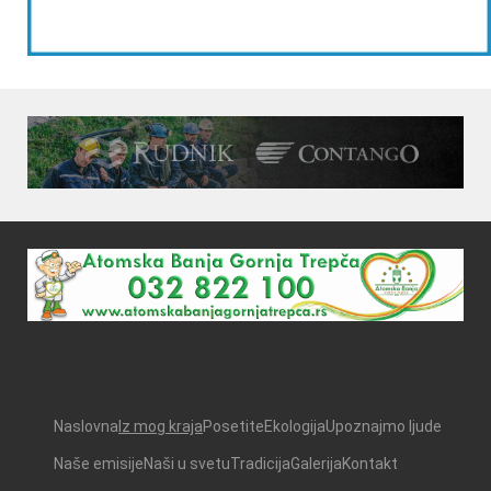
Naslovna
Iz mog kraja
Posetite
Ekologija
Upoznajmo ljude
Naše emisije
Naši u svetu
Tradicija
Galerija
Kontakt