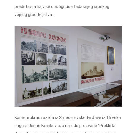
predstavlja najviše dostignuće tadašnjeg srpskog
vojnog graditeljstva.
Kameni ukras rozeta iz Smederevske tvrđave iz 15.veka
i figura Jerine Branković, u narodu prozvane ''Prokleta