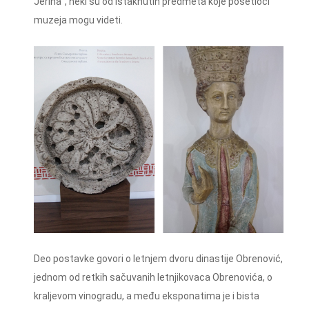
Jerina'', neki su od istaknutih predmeta koje posetioci
muzeja mogu videti.
Deo postavke govori o letnjem dvoru dinastije Obrenović,
jednom od retkih sačuvanih letnjikovaca Obrenovića, o
kraljevom vinogradu, a među eksponatima je i bista