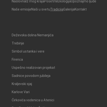
Naslovna
Iz mog kraja
Posetite
Ekologija
Upoznajmo ljude
Naše emisije
Naši u svetu
Tradicija
Galerija
Kontakt
Deževska dolina Nemanjića
Trebinje
Simbol ustanka i vere
Firenca
Uspešno realizovan projekat
Sadnice povodom jubileja
Kraljevski sjaj
Karlove Vari
Ćirkovića vodenica u Atenici