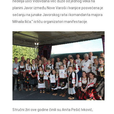
nedelja uoči Vidovdana već duže od jednog veka na
planini Javor između Nove Varoši i Ivanjice posvećena je
sećanju na junake Javorskog rata i komandanta majora
Mihaila Ilića.‘’ ističu organizatori manifestacije.
Stručni žiri ove godine činili su Anita Pešić Ivković,