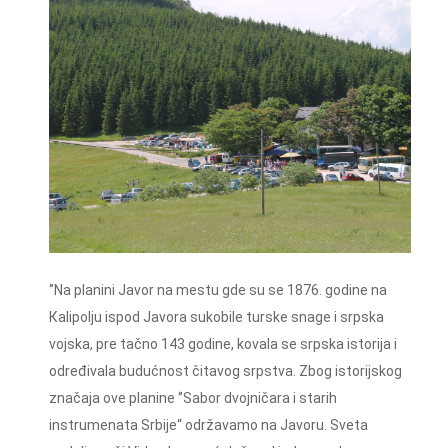
‘’Na planini Javor na mestu gde su se 1876. godine na
Кalipolju ispod Javora sukobile turske snage i srpska
vojska, pre tačno 143 godine, kovala se srpska istorija i
određivala budućnost čitavog srpstva. Zbog istorijskog
značaja ove planine ‘’Sabor dvojničara i starih
instrumenata Srbije“ održavamo na Javoru. Sveta