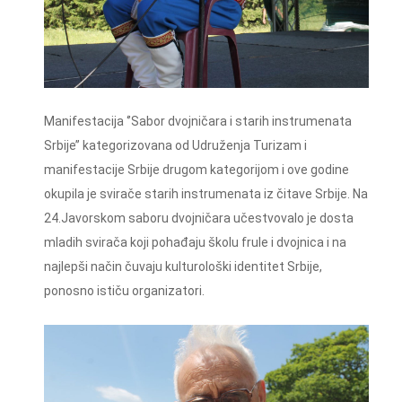
Manifestacija ‘’Sabor dvojničara i starih instrumenata
Srbije’’ kategorizovana od Udruženja Turizam i
manifestacije Srbije drugom kategorijom i ove godine
okupila je svirače starih instrumenata iz čitave Srbije. Na
24.Javorskom saboru dvojničara učestvovalo je dosta
mladih svirača koji pohađaju školu frule i dvojnica i na
najlepši način čuvaju kulturološki identitet Srbije,
ponosno ističu organizatori.